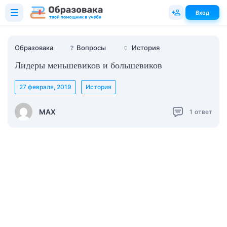
Вход
Образовака
❓
Вопросы
🏺
История
Лидеры меньшевиков и большевиков
27 февраля, 2019
История
MAX
1
ответ