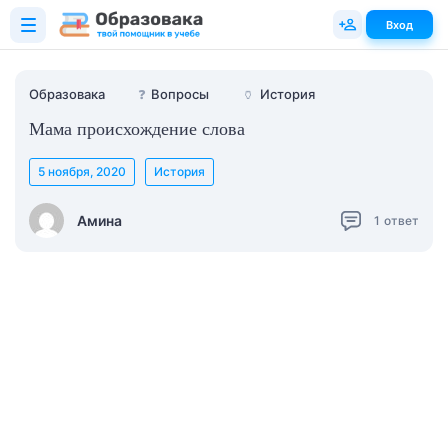
Вход
Образовака
❓
Вопросы
🏺
История
Мама происхождение слова
5 ноября, 2020
История
Амина
1
ответ