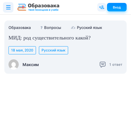
Вход
Образовака
❓
Вопросы
✍
Русский язык
МИД: род существительного какой?
18 мая, 2020
Русский язык
Максим
1
ответ