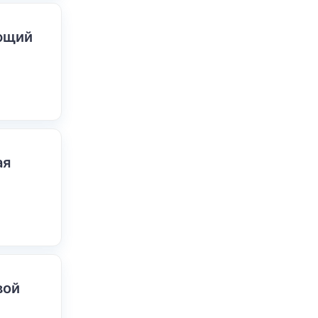
ающий
ая
вой