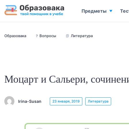
Предметы
Тес
Образовака
❓
Вопросы
📗
Литература
Моцарт и Сальери, сочинени
Irina-Susan
23 января, 2019
Литература