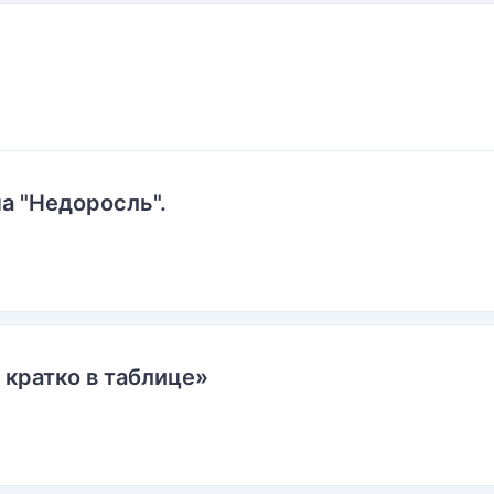
а "Недоросль".
 кратко в таблице»