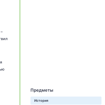
 –
твил
ся
тью
Предметы
История