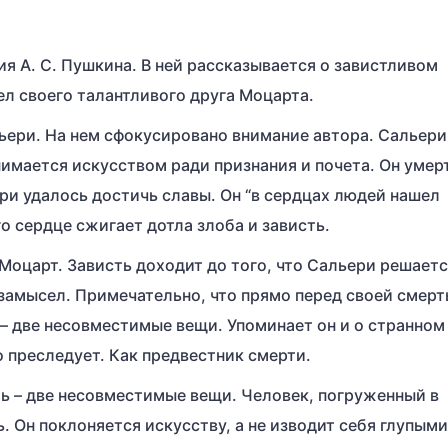
ия А. С. Пушкина. В ней рассказывается о завистливом
л своего талантливого друга Моцарта.
ьери. На нем сфокусировано внимание автора. Сальери
имается искусством ради признания и почета. Он умер
ьери удалось достичь славы. Он “в сердцах людей нашел
го сердце сжигает дотла злоба и зависть.
Моцарт. Зависть доходит до того, что Сальери решает
замысел. Примечательно, что прямо перед своей смер
 – две несовместимые вещи. Упоминает он и о странном
 преследует. Как предвестник смерти.
ть – две несовместимые вещи. Человек, погруженный в
ь. Он поклоняется искусству, а не изводит себя глупыми