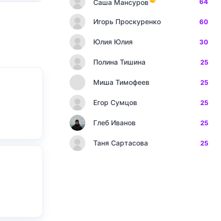
64
Саша Мансуров
Игорь Проскуренко
60
Юлия Юлия
30
Полина Тишина
25
Миша Тимофеев
25
Егор Сумцов
25
Глеб Иванов
25
Таня Сартасова
25