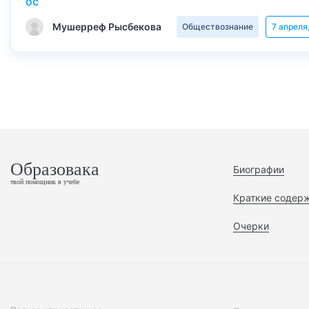
Мушерреф Рысбекова
Обществознание
7 апреля
Образовака
Биографии
твой помощник в учебе
Краткие содер
Очерки