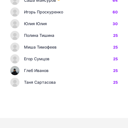
Саша Мансуров
64
Игорь Проскуренко
60
Юлия Юлия
30
Полина Тишина
25
Миша Тимофеев
25
Егор Сумцов
25
Глеб Иванов
25
Таня Сартасова
25