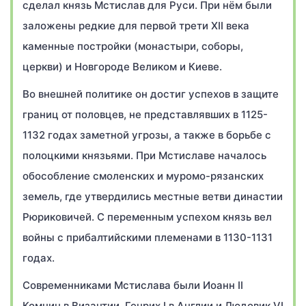
сделал князь Мстислав для Руси. При нём были
заложены редкие для первой трети XII века
каменные постройки (монастыри, соборы,
церкви) и Новгороде Великом и Киеве.
Во внешней политике он достиг успехов в защите
границ от половцев, не представлявших в 1125-
1132 годах заметной угрозы, а также в борьбе с
полоцкими князьями. При Мстиславе началось
обособление смоленских и муромо-рязанских
земель, где утвердились местные ветви династии
Рюриковичей. С переменным успехом князь вел
войны с прибалтийскими племенами в 1130-1131
годах.
Современниками Мстислава были Иоанн II
Комнин в Византии, Генрих I в Англии и Людовик VI