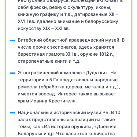
Республики Беларусь. Коллекция включает в
себя фрески, резную скульптуру, иконы,
книжную графику и т.д., датированные XII –
XVIII вв. Уделено внимание и белорусскому
искусству XIX – XXI вв.
Витебский областной краеведческий музей. В
числе прочих экспонатов, здесь хранятся
берестяная грамота XIII в., оружие 1812 г.,
старопечатные книги и т.д.
Этнографический комплекс «Дудутки». На
территории в 5 Га представлены народные
ремесла (обработка дерева, металла и т.д.),
имеется зоосад. Интерес также вызывает
храм Иоанна Крестителя.
Национальный исторический музей РБ. В 10
залах представлены экспозиции на такие
темы, как «Из истории оружия», «Древняя
Беларусь» и др. Что касается количества