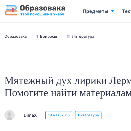
Предметы
Тес
Образовака
❓
Вопросы
📗
Литература
Мятежный дух лирики Лер
Помогите найти материалам
DimaX
19 мая, 2015
Литература