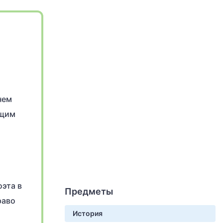
нем
ущим
эта в
Предметы
раво
История