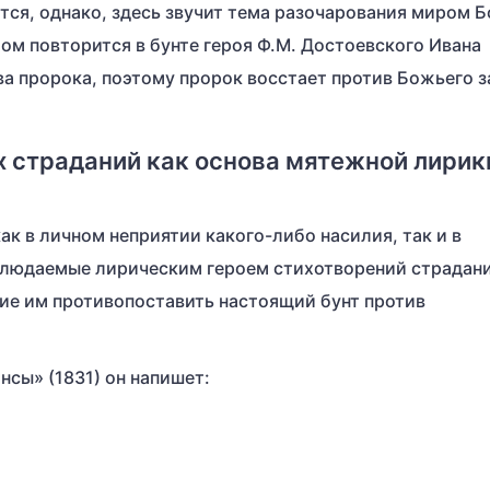
тся, однако, здесь звучит тема разочарования миром 
том повторится в бунте героя Ф.М. Достоевского Ивана
ва пророка, поэтому пророк восстает против Божьего з
х страданий как основа мятежной лирик
к в личном неприятии какого-либо насилия, так и в
блюдаемые лирическим героем стихотворений страдан
ние им противопоставить настоящий бунт против
сы» (1831) он напишет: