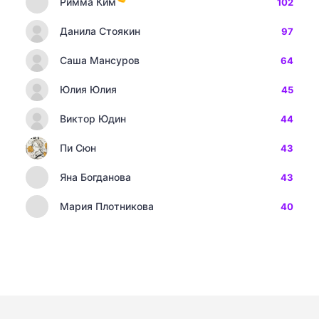
Римма Ким
102
Данила Стоякин
97
Саша Мансуров
64
Юлия Юлия
45
Виктор Юдин
44
Пи Сюн
43
Яна Богданова
43
Мария Плотникова
40