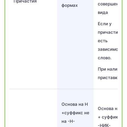
Причастия
совершенног
формах
вида
Если у
причастия
есть
зависимое
слово.
При наличии
приставки.
Основа на Н
Основа на Н-
+суффикс не
+ суффикс
на -Н-
-НИК-