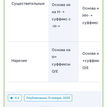
Существительные
Основа не
Основа на
на Н- +
НН- +
суффикс с
суффикс
-Н-=
Основа на
Основа на Н
Н+
Наречия
+суффиксы
суффиксы
О/Е
О/Е
4.4
Опубликовано
15 января, 2020