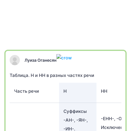
Луиза Оганесян
Таблица. Н и НН в разных частях речи
Часть речи
Н
НН
Суффиксы
-ЕНН-, -ОНН-
-АН-, -ЯН-,
Исключение:
-ИН-.