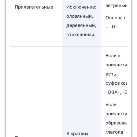
ветреный
Прилагательные
Исключение:
оловянный,
Основа на Н-
деревянный,
+ -Н-
стеклянный.
Если в
причастии
есть
суффиксы
-ОВА-, -ЕВА-.
Если
причастие
образовано о
глагола
В кратких