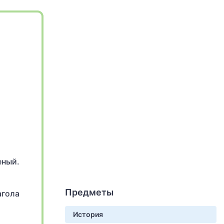
еный.
Предметы
агола
История