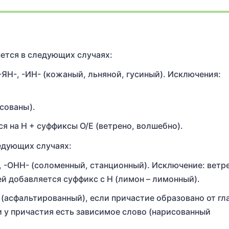
шется в следующих случаях:
-ЯН-, -ИН- (кожаный, льняной, гусиный). Исключения:
.
исованы).
ся на Н + суффиксы О/Е (ветрено, волшебно).
едующих случаях:
, -ОНН- (соломенный, станционный). Исключение: ветр
ней добавляется суффикс с Н (лимон – лимонный).
- (асфальтированный), если причастие образовано от гл
и у причастия есть зависимое слово (нарисованный