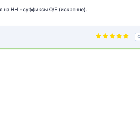
я на НН +суффиксы О/Е (искренне).
О