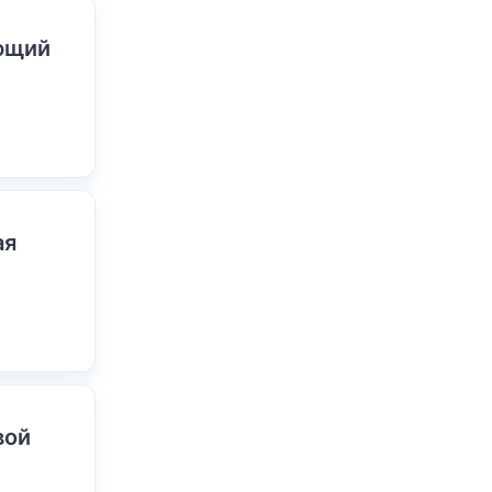
ающий
ая
вой