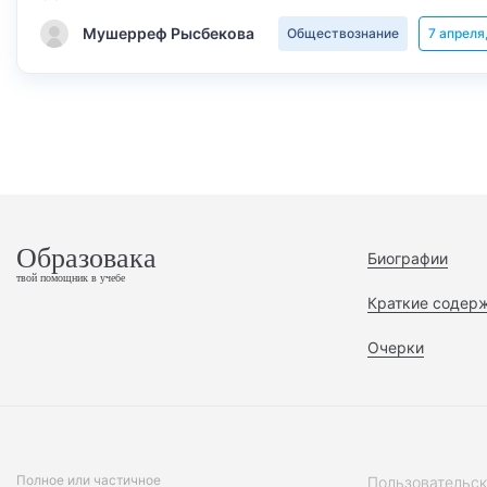
Мушерреф Рысбекова
Обществознание
7 апреля
Образовака
Биографии
твой помощник в учебе
Краткие содер
Очерки
Полное или частичное
Пользовательск