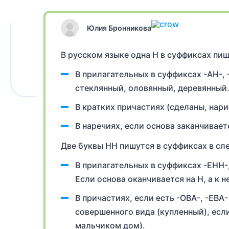
Юлия Бронникова
В русском языке одна Н в суффиксах пи
В прилагательных в суффиксах -АН-, 
стеклянный, оловянный, деревянный
В кратких причастиях (сделаны, нар
В наречиях, если основа заканчивает
Две буквы НН пишутся в суффиксах в сл
В прилагательных в суффиксах -ЕНН-
Если основа оканчивается на Н, а к 
В причастиях, если есть -ОВА-, -ЕВА
совершенного вида (купленный), есл
мальчиком дом).