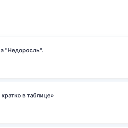
а "Недоросль".
 кратко в таблице»