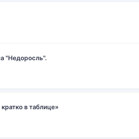
а "Недоросль".
 кратко в таблице»