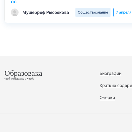
Мушерреф Рысбекова
Обществознание
7 апреля
Образовака
Биографии
твой помощник в учебе
Краткие содер
Очерки