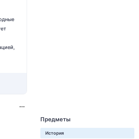
родные
ует
ацией,
Предметы
История