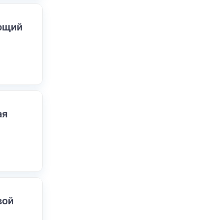
ающий
ая
вой