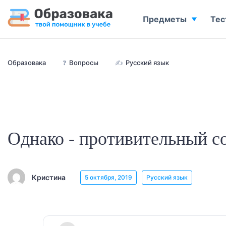
Предметы
Тес
Образовака
❓
Вопросы
✍
Русский язык
Однако - противительный с
Кристина
5 октября, 2019
Русский язык