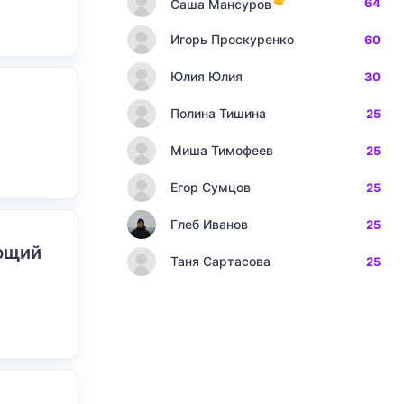
64
Саша Мансуров
Игорь Проскуренко
60
Юлия Юлия
30
Полина Тишина
25
Миша Тимофеев
25
Егор Сумцов
25
Глеб Иванов
25
ающий
Таня Сартасова
25