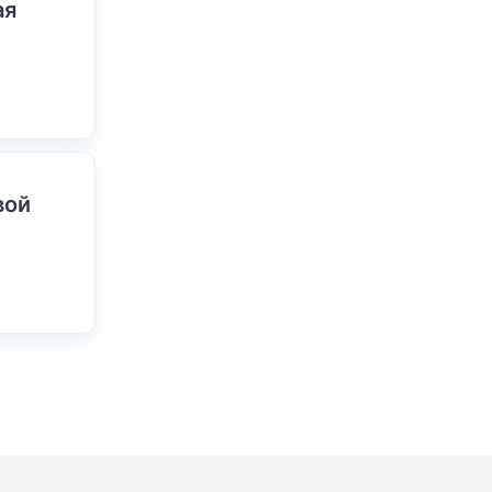
ая
вой