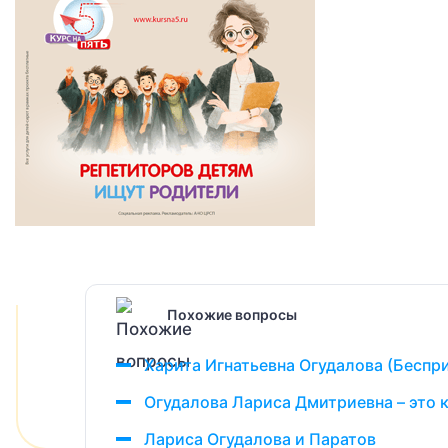
Похожие вопросы
Харита Игнатьевна Огудалова (Беспр
Огудалова Лариса Дмитриевна – это 
Лариса Огудалова и Паратов