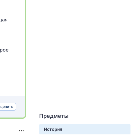
дая
брое
ценить
Предметы
История