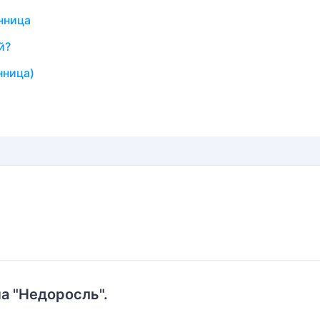
нница
й?
нница)
а "Недоросль".