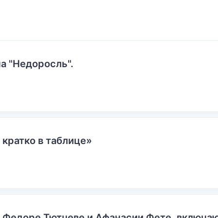
а "Недоросль".
 кратко в таблице»
о Федоре Тютчеве и Афанасии Фете, включ