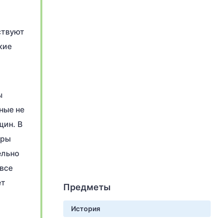
ствуют
кие
ы
ные не
щин. В
гры
ельно
все
ет
Предметы
История