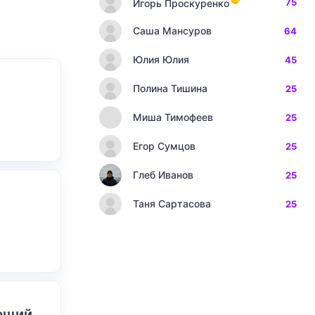
75
Игорь Проскуренко
Саша Мансуров
64
Юлия Юлия
45
Полина Тишина
25
Миша Тимофеев
25
Егор Сумцов
25
Глеб Иванов
25
Таня Сартасова
25
ающий