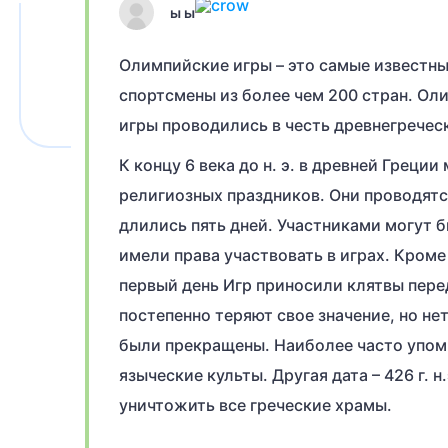
ы ы
Олимпийские игры – это самые известн
спортсмены из более чем 200 стран. О
игры проводились в честь древнегречес
К концу 6 века до н. э. в древней Греци
религиозных праздников. Они проводятся
длились пять дней. Участниками могут 
имели права участвовать в играх. Кром
первый день Игр приносили клятвы пере
постепенно теряют свое значение, но не
были прекращены. Наиболее часто упоми
языческие культы. Другая дата – 426 г. 
уничтожить все греческие храмы.