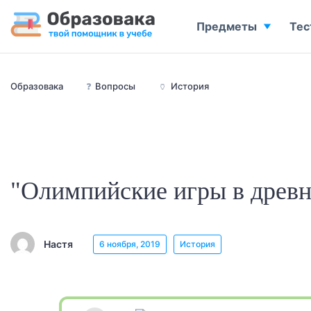
Предметы
Тес
Образовака
❓
Вопросы
🏺
История
"Олимпийские игры в древ
Настя
6 ноября, 2019
История