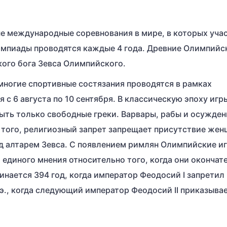
ые международные соревнования в мире, в которых уча
лимпиады проводятся каждые 4 года. Древние Олимпийс
кого бога Зевса Олимпийского.
и многие спортивные состязания проводятся в рамках
 с 6 августа по 10 сентября. В классическую эпоху игр
быть только свободные греки. Варвары, рабы и осужден
е того, религиозный запрет запрещает присутствие жен
д алтарем Зевса. С появлением римлян Олимпийские и
т единого мнения относительно того, когда они окончат
нается 394 год, когда император Феодосий I запретил 
н.э., когда следующий император Феодосий II приказыва