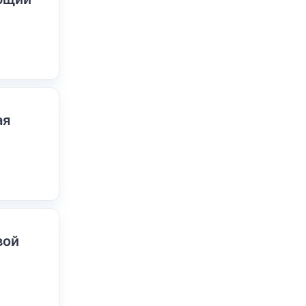
ая
вой