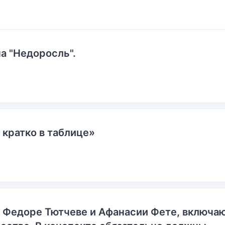
а "Недоросль".
 кратко в таблице»
о Федоре Тютчеве и Афанасии Фете, включ