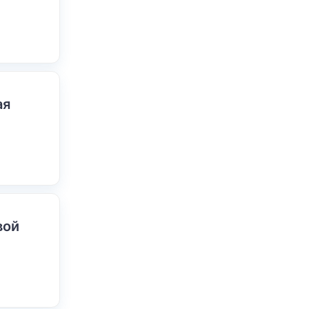
ая
вой