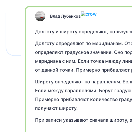
Влад Лубенков
Долготу и широту определяют, пользуяс
Долготу определяют по меридианам. Отсч
определяют градусное значение. Оно под
меридиана с ним. Если точка между лин
от данной точки. Примерно прибавляют р
Широту определяют по параллелям. Если
Если между параллелями, Берут градусн
Примерно прибавляют количество граду
получают широту.
При записи указывают сначала широту, з