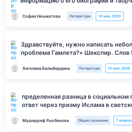
информацию о его биографии и творч
София Неъматова
Литература
14 мая, 2026
Здравствуйте, нужно написать небол
проблема Гамлета?» Шекспир. Слов 
Ангелина Балыбердина
Литература
10 мая, 2026
пределенная разница в социальном 
ответ через призму Ислама в светск
Мушерреф Рысбекова
Обществознание
7 апреля