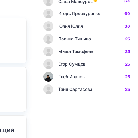
64
Саша Мансуров
Игорь Проскуренко
60
Юлия Юлия
30
Полина Тишина
25
Миша Тимофеев
25
Егор Сумцов
25
Глеб Иванов
25
Таня Сартасова
25
ающий