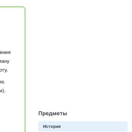
чения
иану
оту.
ие.
и).
Предметы
История