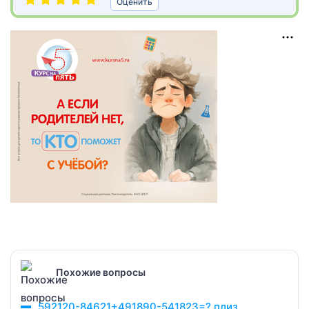
Оценить
Похожие вопросы
592120-84621+491890-541823=? плиз