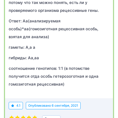
потому что так можно понять, есть ли у
проверяемого организма рецессивные гены.
Ответ: Аа(анализируемая
особь)*аа(гомозиготная рецессивная особь,
взятая для анализа)
гаметы: А,а а
гибриды: Аа,аа
соотношение генотипов: 1:1 (в потомстве
получится отда особь гетерозоготная и одна
гомозиготная рецессивная)
4.1
Опубликовано
6 сентября, 2021