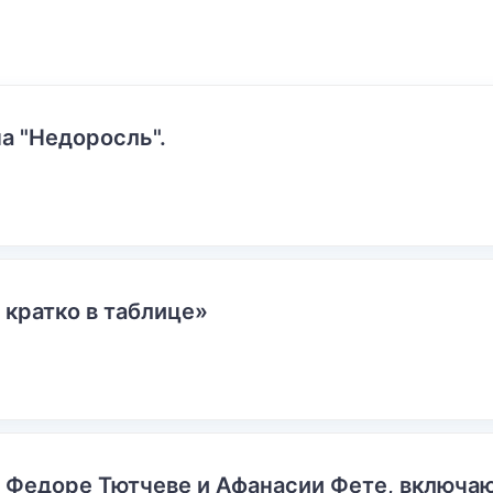
а "Недоросль".
 кратко в таблице»
о Федоре Тютчеве и Афанасии Фете, включ