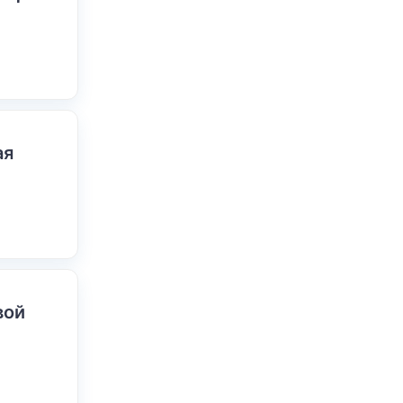
ая
вой