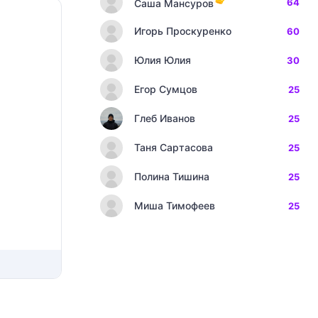
64
Саша Мансуров
Игорь Проскуренко
60
Юлия Юлия
30
Егор Сумцов
25
Глеб Иванов
25
Таня Сартасова
25
Полина Тишина
25
Миша Тимофеев
25