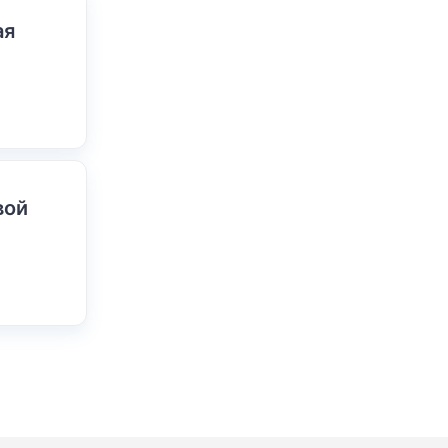
ая
вой