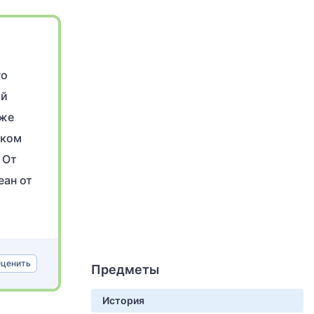
го
ой
оже
ском
 От
еан от
ценить
Предметы
История