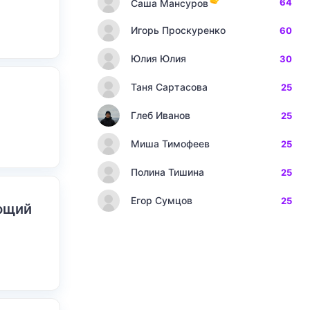
64
Саша Мансуров
Игорь Проскуренко
60
Юлия Юлия
30
Таня Сартасова
25
Глеб Иванов
25
Миша Тимофеев
25
Полина Тишина
25
Егор Сумцов
25
ающий