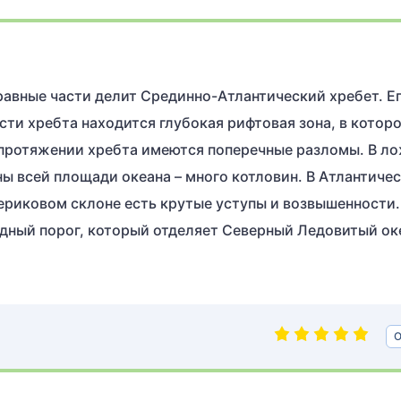
 равные части делит Срединно-Атлантический хребет. Е
сти хребта находится глубокая рифтовая зона, в котор
 протяжении хребта имеются поперечные разломы. В л
ны всей площади океана – много котловин. В Атлантиче
ериковом склоне есть крутые уступы и возвышенности.
дный порог, который отделяет Северный Ледовитый ок
О