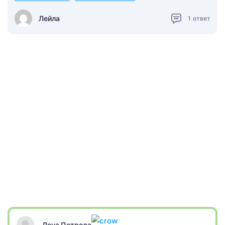
Лейла
1
ответ
Лена Петрова