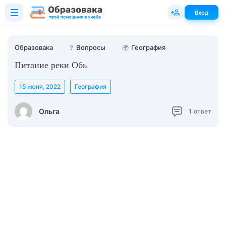
Вход
Образовака
❓
Вопросы
🌍
География
Питание реки Обь
15 июня, 2022
География
Ольга
1
ответ