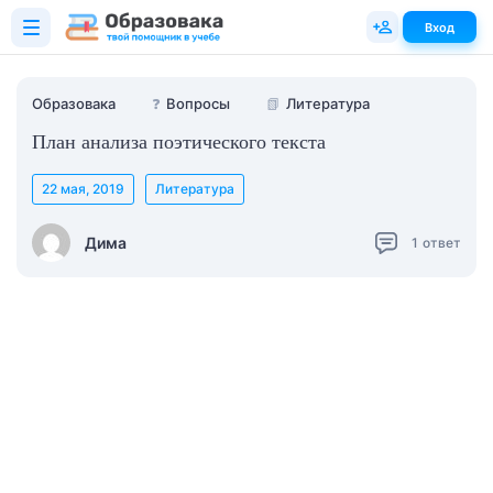
Вход
Образовака
❓
Вопросы
📗
Литература
План анализа поэтического текста
22 мая, 2019
Литература
Дима
1
ответ