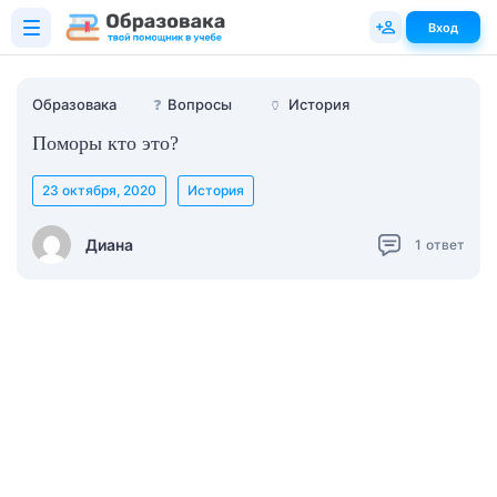
Вход
Образовака
❓
Вопросы
🏺
История
Поморы кто это?
23 октября, 2020
История
Диана
1
ответ