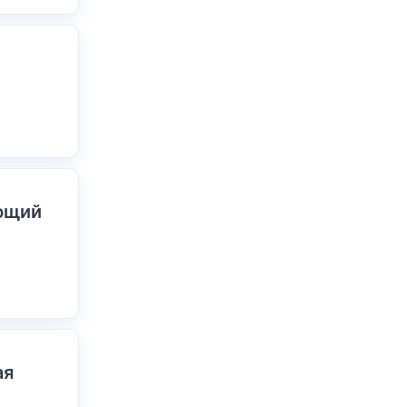
ающий
ая