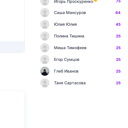
75
Игорь Проскуренко
Саша Мансуров
64
Юлия Юлия
45
Полина Тишина
25
Миша Тимофеев
25
Егор Сумцов
25
Глеб Иванов
25
Таня Сартасова
25