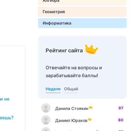
Алгебра
Геометрия
Информатика
Рейтинг сайта
Отвечайте на вопросы и
зарабатывайте баллы!
Неделя
Общий
и не
97
Данила Стоякин
наешь?
80
Даниил Юраков