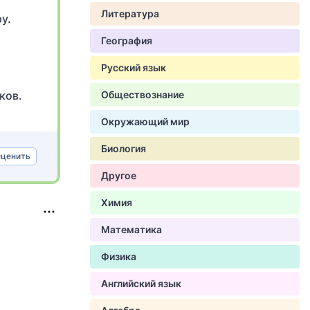
Литература
у.
География
Русский язык
ков.
Обществознание
Окружающий мир
Биология
ценить
Другое
Химия
Математика
Физика
Английский язык