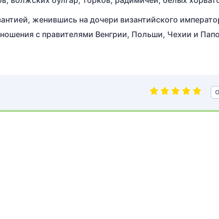
ов, волжских булгар, торков, радимичей, белых хорват
зантией, женившись на дочери византийского императо
ношения с правителями Венгрии, Польши, Чехии и Пап
О