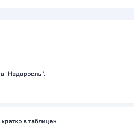
а "Недоросль".
 кратко в таблице»