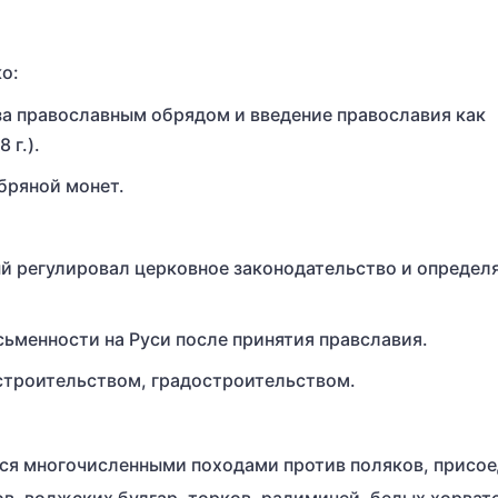
о:
за православным обрядом и введение православия как
 г.).
бряной монет.
ый регулировал церковное законодательство и определ
ьменности на Руси после принятия правславия.
строительством, градостроительством.
ся многочисленными походами против поляков, присо