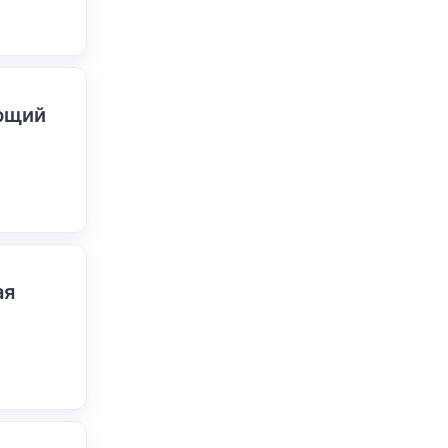
ающий
ая