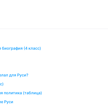
 биография (4 класс)
елал для Руси?
с)
яя политика (таблица)
ие Руси