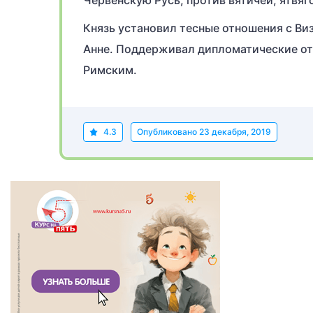
Червенскую Русь; против вятичей, ятвяг
Князь установил тесные отношения с Ви
Анне. Поддерживал дипломатические от
Римским.
4.3
Опубликовано
23 декабря, 2019