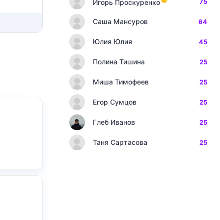
75
Игорь Проскуренко
Саша Мансуров
64
Юлия Юлия
45
Полина Тишина
25
Миша Тимофеев
25
Егор Сумцов
25
Глеб Иванов
25
Таня Сартасова
25