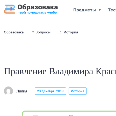
Предметы
Тес
Образовака
❓
Вопросы
🏺
История
Правление Владимира Кра
Лилия
23 декабря, 2019
История