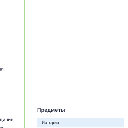
ял
Предметы
единив
История