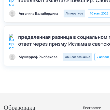
проблема Гамлета?» Шекспир. Слов 
Ангелина Балыбердина
Литература
10 мая, 2026
пределенная разница в социальном 
ответ через призму Ислама в светск
Мушерреф Рысбекова
Обществознание
7 апреля
Образовака
Биографии