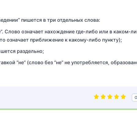
едении” пишется в три отдельных слова:
е”. Слово означает нахождение где-либо или в каком-л
 что означает приближение к какому-либо пункту);
ишется раздельно;
авкой “не” (слово без “не” не употребляется, образован
О