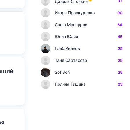
97
Данила Стоякин
Игорь Проскуренко
90
Саша Мансуров
64
Юлия Юлия
45
Глеб Иванов
25
Таня Сартасова
25
ающий
Sof Sch
25
Полина Тишина
25
ая