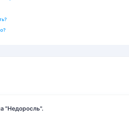
ть?
но?
а "Недоросль".