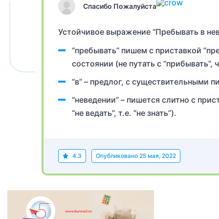
Спасибо Пожалуйста
Устойчивое выражение “Пребывать в нев
“пребывать” пишем с приставкой “пр
состоянии (не путать с “прибывать”,
“в” – предлог, с существительными п
“неведении” – пишется слитно с прист
“не ведать”, т.е. “не знать”).
4.3
Опубликовано
25 мая, 2022