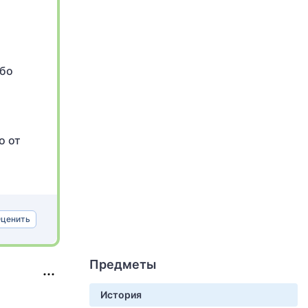
ибо
о от
ценить
Предметы
История