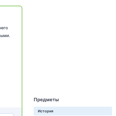
него
тыми.
Предметы
История