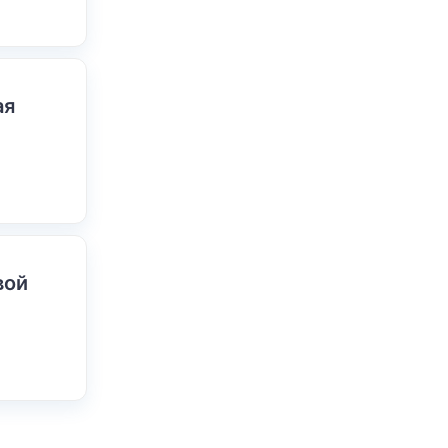
ая
вой