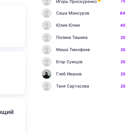
75
Игорь Проскуренко
Саша Мансуров
64
Юлия Юлия
45
Полина Тишина
25
Миша Тимофеев
25
Егор Сумцов
25
Глеб Иванов
25
Таня Сартасова
25
ающий