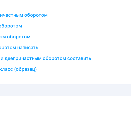
ричастным оборотом
 оборотом
ным оборотом
оротом написать
и деепричастным оборотом составить
класс (образец)