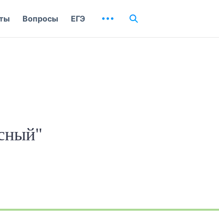
ты
Вопросы
ЕГЭ
осный"