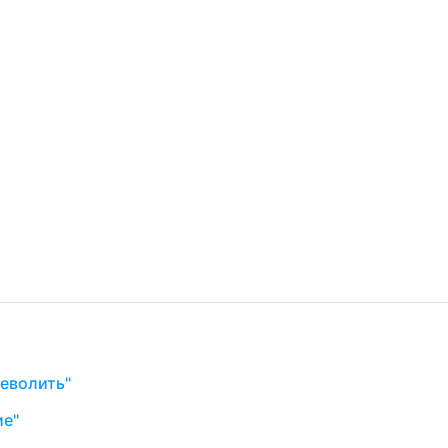
еволить"
ие"