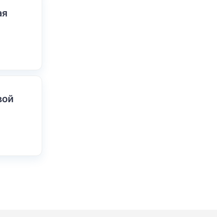
ая
вой