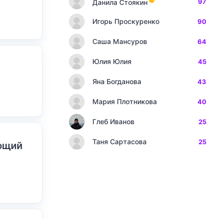
97
Данила Стоякин
Игорь Проскуренко
90
Саша Мансуров
64
Юлия Юлия
45
Яна Богданова
43
Мария Плотникова
40
Глеб Иванов
25
Таня Сартасова
25
ающий