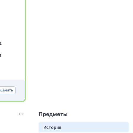
в.
я
ценить
Предметы
История