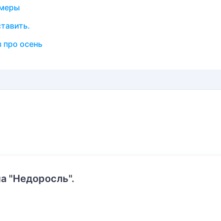
имеры
тавить.
з про осень
а "Недоросль".