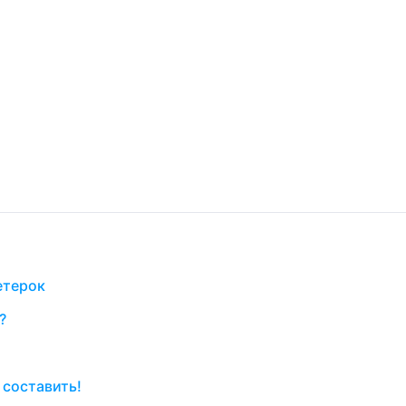
етерок
?
 составить!