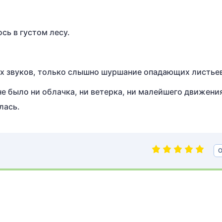
сь в густом лесу.
ких звуков, только слышно шуршание опадающих листье
не было ни облачка, ни ветерка, ни малейшего движени
лась.
О