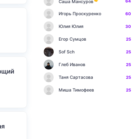
64
Саша Мансуров
Игорь Проскуренко
60
Юлия Юлия
30
Егор Сумцов
25
Sof Sch
25
Глеб Иванов
25
ающий
Таня Сартасова
25
Миша Тимофеев
25
ая