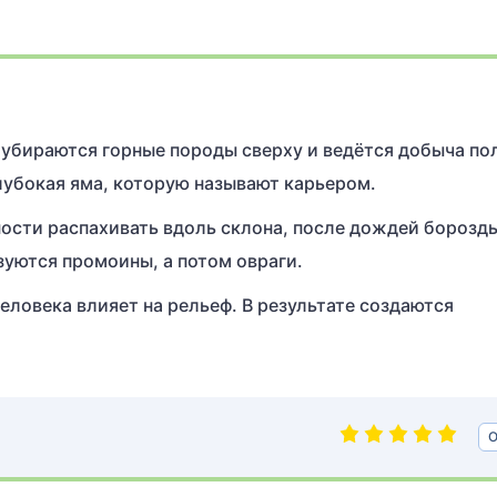
е убираются горные породы сверху и ведётся добыча по
лубокая яма, которую называют карьером.
нности распахивать вдоль склона, после дождей борозд
зуются промоины, а потом овраги.
человека влияет на рельеф. В результате создаются
О