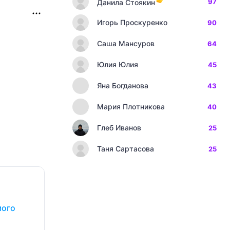
97
Данила Стоякин
Игорь Проскуренко
90
Саша Мансуров
64
Юлия Юлия
45
Яна Богданова
43
Мария Плотникова
40
Глеб Иванов
25
Таня Сартасова
25
мого