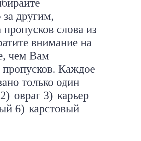
ыбирайте
 за другим,
 пропусков слова из
ратите внимание на
е, чем Вам
я пропусков. Каждое
вано только один
 2) овраг 3) карьер
ный 6) карстовый