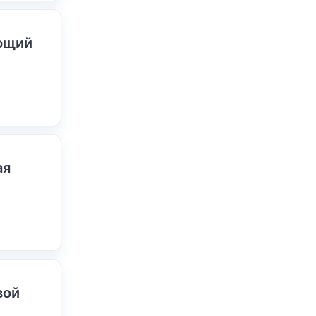
ающий
ая
вой