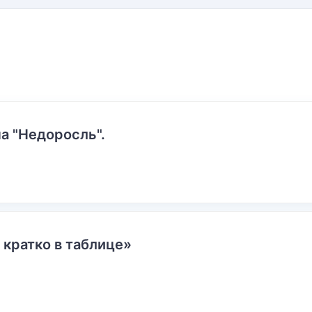
а "Недоросль".
 кратко в таблице»