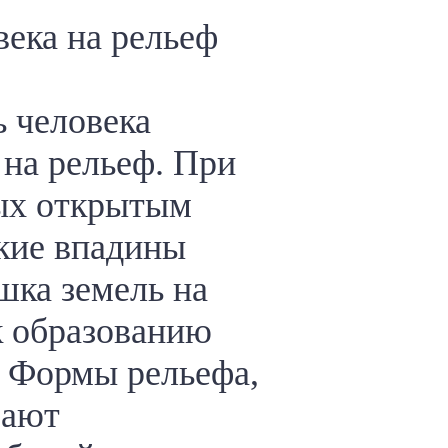
века на рельеф
ь человека
 на рельеф. При
ых открытым
кие впадины
шка земель на
к образованию
 Формы рельефа,
вают