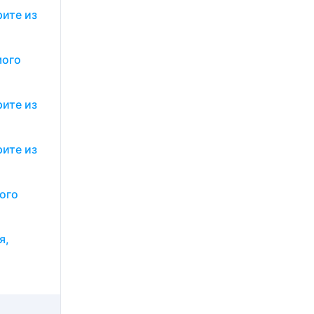
рите из
мого
рите из
рите из
ого
я,