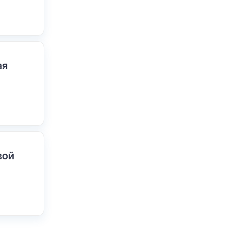
ая
вой