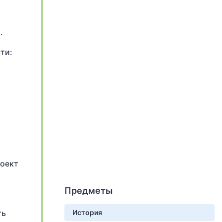
.
ти:
роект
я
Предметы
ть
История