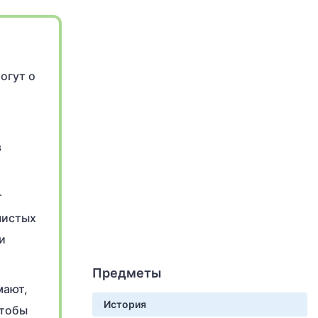
огут о
в
т
шистых
и
Предметы
мают,
История
чтобы