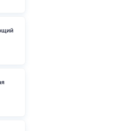
ающий
ая