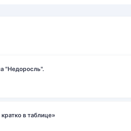
а "Недоросль".
 кратко в таблице»