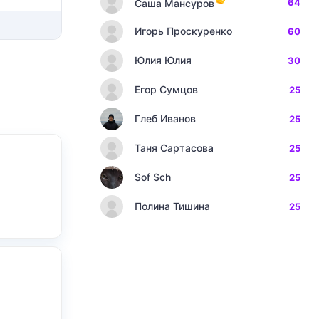
64
Саша Мансуров
Игорь Проскуренко
60
Юлия Юлия
30
Егор Сумцов
25
Глеб Иванов
25
Таня Сартасова
25
Sof Sch
25
Полина Тишина
25