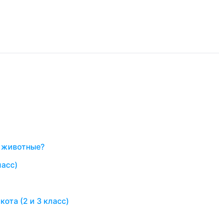
е животные?
ласс)
ота (2 и 3 класс)