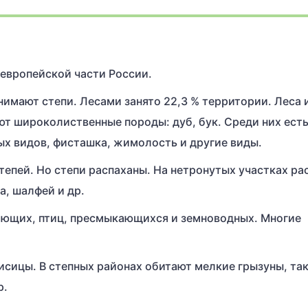
европейской части России.
нимают степи. Лесами занято 22,3 % территории. Леса
т широколиственные породы: дуб, бук. Среди них есть
х видов, фисташка, жимолость и другие виды.
тепей. Но степи распаханы. На нетронутых участках ра
а, шалфей и др.
ющих, птиц, пресмыкающихся и земноводных. Многие
исицы. В степных районах обитают мелкие грызуны, так
р.