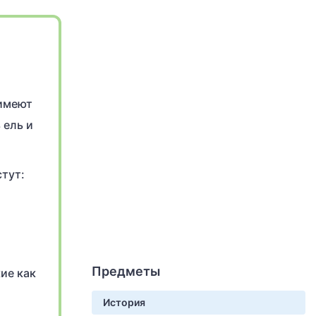
 имеют
 ель и
стут:
Предметы
ие как
История