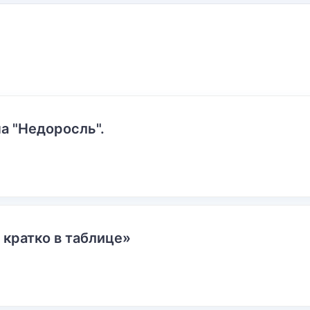
а "Недоросль".
 кратко в таблице»