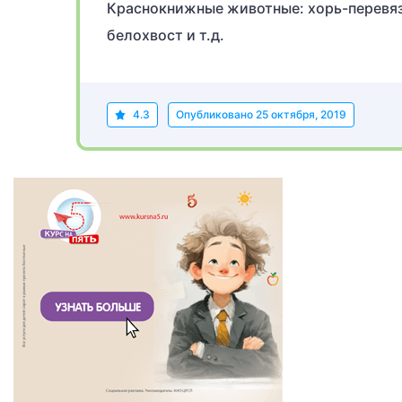
Краснокнижные животные: хорь-перевязк
белохвост и т.д.
4.3
Опубликовано
25 октября, 2019