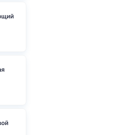
ающий
ая
вой