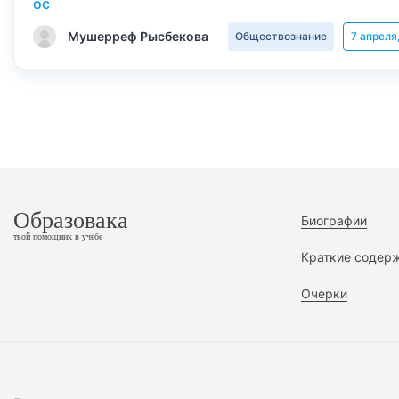
Мушерреф Рысбекова
Обществознание
7 апреля
Образовака
Биографии
твой помощник в учебе
Краткие содер
Очерки