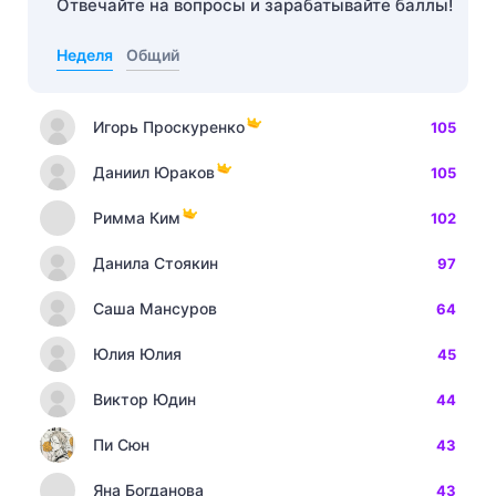
Отвечайте на вопросы и зарабатывайте баллы!
Неделя
Общий
Игорь Проскуренко
105
Даниил Юраков
105
Римма Ким
102
Данила Стоякин
97
Саша Мансуров
64
Юлия Юлия
45
Виктор Юдин
44
Пи Сюн
43
Яна Богданова
43