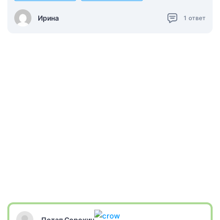
Ирина
1
ответ
Потап Сорокин