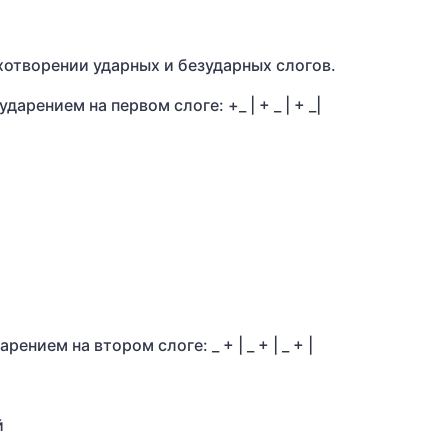
хотворении ударных и безударных слогов.
арением на первом слоге: +_ | + _ | + _|
ением на втором слоге: _ + | _ + | _ + |
й