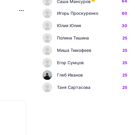
64
Саша Мансуров
Игорь Проскуренко
60
Юлия Юлия
30
Полина Тишина
25
Миша Тимофеев
25
Егор Сумцов
25
Глеб Иванов
25
Таня Сартасова
25