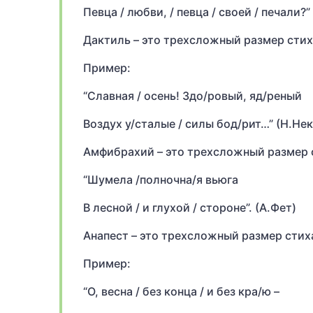
Певца / любви, / певца / своей / печали?
Дактиль – это трехсложный размер стиха с 
Пример:
“Славная / осень! Здо/ровый, яд/реный
Воздух у/сталые / силы бод/рит…” (Н.Не
Амфибрахий – это трехсложный размер стиха
“Шумела /полночна/я вьюга
В лесной / и глухой / стороне”. (А.Фет)
Анапест – это трехсложный размер стиха с 
Пример:
“О, весна / без конца / и без кра/ю –