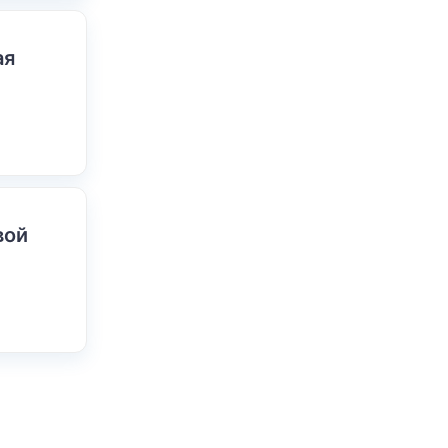
ая
вой