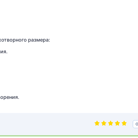
хотворного размера:
ия.
ворения.
О