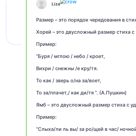
Liza
Размер – это порядок чередования в сти
Хорей – это двусложный размер стиха с уд
Пример:
“Буря / мглою / небо / кроет,
Вихри / снежны /е кру/тя.
То как / зверь о/на за/воет,
То за/плачет,/ как ди/тя “. (А.Пушкин)
Ямб – это двусложный размер стиха с удар
Пример:
“Слыха/ли ль вы/ за ро/щей в час/ ночно