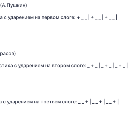
” (А.Пушкин)
ударением на первом слоге: + _ _ | + _ _ | + _ _ |
красов)
 с ударением на втором слоге: _ + _ | _ + _ | _ + _ |
ударением на третьем слоге: _ _ + | _ _ + | _ _ + |