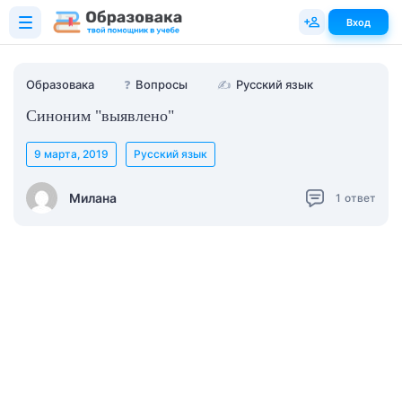
Вход
Образовака
❓
Вопросы
✍
Русский язык
Синоним "выявлено"
9 марта, 2019
Русский язык
Милана
1
ответ