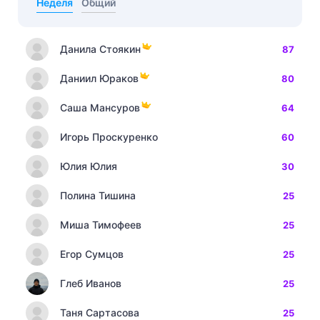
Неделя
Общий
Данила Стоякин
87
Даниил Юраков
80
Саша Мансуров
64
Игорь Проскуренко
60
Юлия Юлия
30
Полина Тишина
25
Миша Тимофеев
25
Егор Сумцов
25
Глеб Иванов
25
Таня Сартасова
25