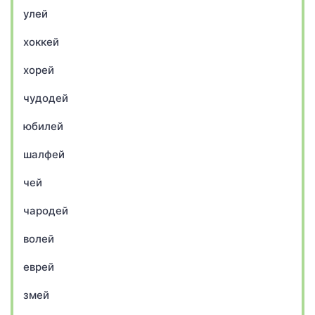
улей
хоккей
хорей
чудодей
юбилей
шалфей
чей
чародей
волей
еврей
змей