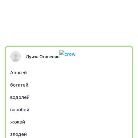
Луиза Оганесян
Апогей
богатей
водолей
воробей
жокей
злодей