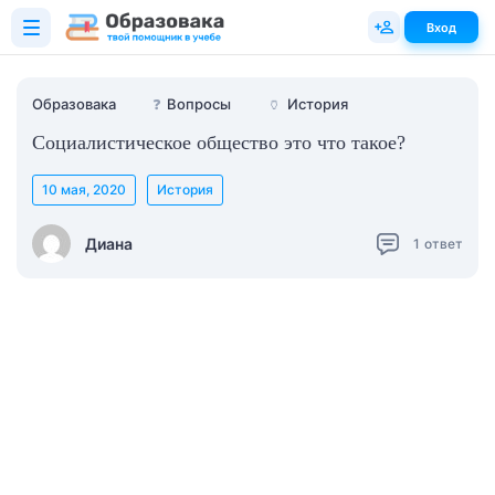
Вход
Образовака
❓
Вопросы
🏺
История
Социалистическое общество это что такое?
10 мая, 2020
История
Диана
1
ответ