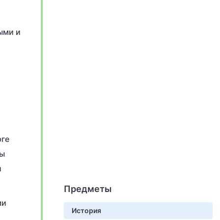
ыми и
юге
ны
и
Предметы
ми
История