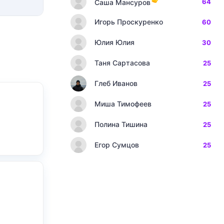
64
Саша Мансуров
Игорь Проскуренко
60
Юлия Юлия
30
Таня Сартасова
25
Глеб Иванов
25
Миша Тимофеев
25
Полина Тишина
25
Егор Сумцов
25