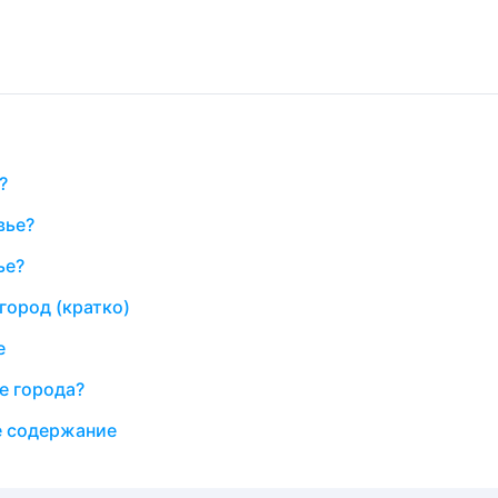
?
вье?
ье?
город (кратко)
е
е города?
ое содержание