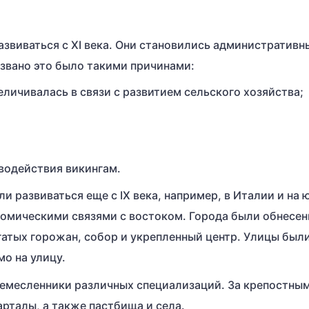
азвиваться с XI века. Они становились административн
звано это было такими причинами:
еличивалась в связи с развитием сельского хозяйства;
водействия викингам.
и развиваться еще с IX века, например, в Италии и на 
номическими связями с востоком. Города были обнесе
огатых горожан, собор и укрепленный центр. Улицы был
о на улицу.
ремесленники различных специализаций. За крепостны
рталы, а также пастбища и села.