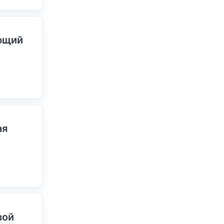
ающий
ая
вой