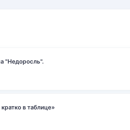
а "Недоросль".
 кратко в таблице»