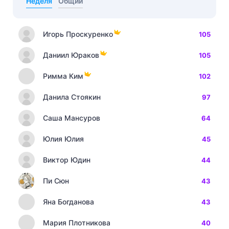
Неделя
Общий
Игорь Проскуренко
105
Даниил Юраков
105
Римма Ким
102
Данила Стоякин
97
Саша Мансуров
64
Юлия Юлия
45
Виктор Юдин
44
Пи Сюн
43
Яна Богданова
43
Мария Плотникова
40