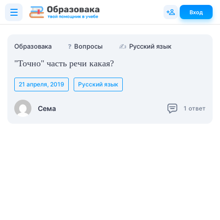
Вход
Образовака
❓
Вопросы
✍
Русский язык
"Точно" часть речи какая?
21 апреля, 2019
Русский язык
Сема
1
ответ