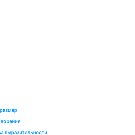
 размер
творения
ва выразительности