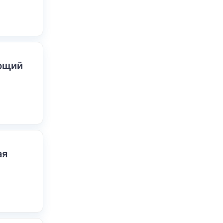
ающий
ая