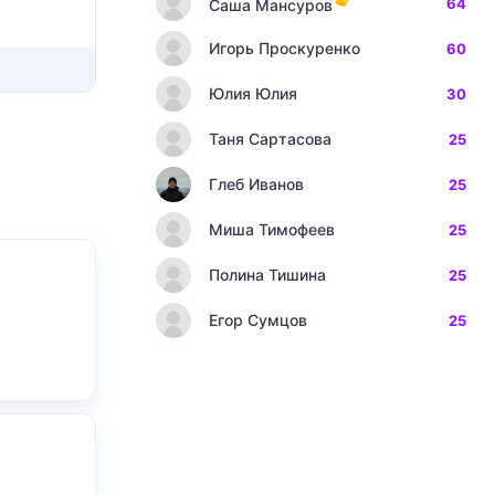
64
Саша Мансуров
Игорь Проскуренко
60
Юлия Юлия
30
Таня Сартасова
25
Глеб Иванов
25
Миша Тимофеев
25
Полина Тишина
25
Егор Сумцов
25