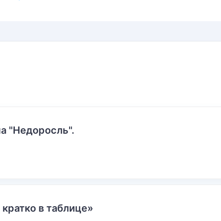
а "Недоросль".
 кратко в таблице»