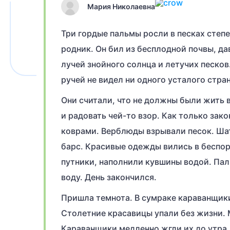
Мария Николаевна
Три гордые пальмы росли в песках степ
родник. Он бил из бесплодной почвы, д
лучей знойного солнца и летучих песков
ручей не видел ни одного усталого стра
Они считали, что не должны были жить в
и радовать чей-то взор. Как только зак
коврами. Верблюды взрывали песок. Ша
барс. Красивые одежды вились в беспор
путники, наполнили кувшины водой. Пал
воду. День закончился.
Пришла темнота. В сумраке караванщики
Столетние красавицы упали без жизни. 
Караванщики медленно жгли их до утра.К