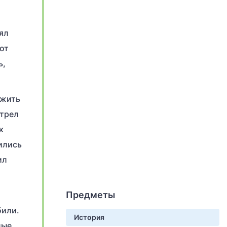
ял
от
ь,
 жить
стрел
к
ились
ил
Предметы
били.
История
дые