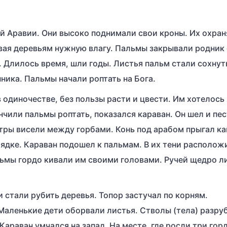
ей Аравии. Они высоко поднимали свои кроны. Их охран
авая деревьям нужную влагу. Пальмы закрывали родник 
. Длилось время, шли годы. Листья пальм стали сохнут
нника. Пальмы начали роптать на Бога.
 одиночестве, без пользы расти и цвести. Им хотелось
ончили пальмы роптать, показался караван. Он шел и пе
тры висели между горбами. Конь под арабом прыгал ка
ядке. Караван подошел к пальмам. В их тени располож
ьмы гордо кивали им своими головами. Ручей щедро л
 стали рубить деревья. Топор застучал по корням.
Маленькие дети оборвали листья. Стволы (тела) разру
араван умчался на запад. На месте, где росли три гор