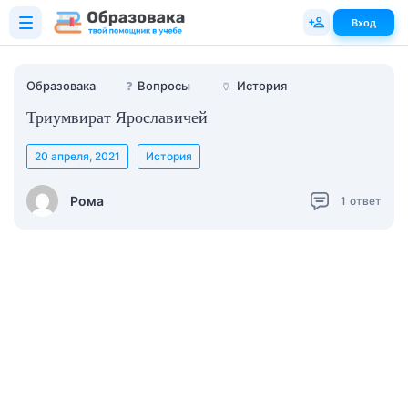
Вход
Образовака
❓
Вопросы
🏺
История
Триумвират Ярославичей
20 апреля, 2021
История
Рома
1
ответ