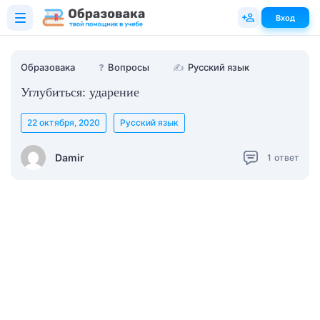
Вход
Образовака
❓
Вопросы
✍
Русский язык
Углубиться: ударение
22 октября, 2020
Русский язык
Damir
1
ответ