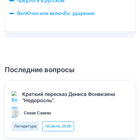
предлоги в русском
ВклЮчен или включЁн: ударение
Последние вопросы
Краткий пересказ Дениса Фонвизина
"Недоросль".
Севак Саакян
Литература
18 июля, 2026