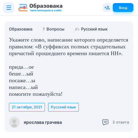
Вход
Образовака
❓
Вопросы
✍
Русский язык
Укажите слово, написание которого определяется
правилом: «В суффиксах полных страдательных
причастий прошедшего времени пишется НН».
прида…ое
беше…ый
посаже…ы
написа…ый
помогите пожалуйста!
21 октября, 2021
Русский язык
ярослава грачева
3
ответа