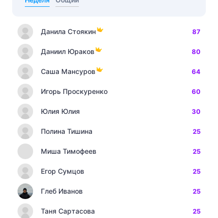
Данила Стоякин
87
Даниил Юраков
80
Саша Мансуров
64
Игорь Проскуренко
60
Юлия Юлия
30
Полина Тишина
25
Миша Тимофеев
25
Егор Сумцов
25
Глеб Иванов
25
Таня Сартасова
25