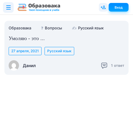
Вход
Образовака
❓
Вопросы
✍
Русский язык
Умоляю - это ...
27 апреля, 2021
Русский язык
Данил
1
ответ