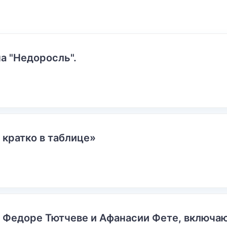
а "Недоросль".
 кратко в таблице»
о Федоре Тютчеве и Афанасии Фете, включ