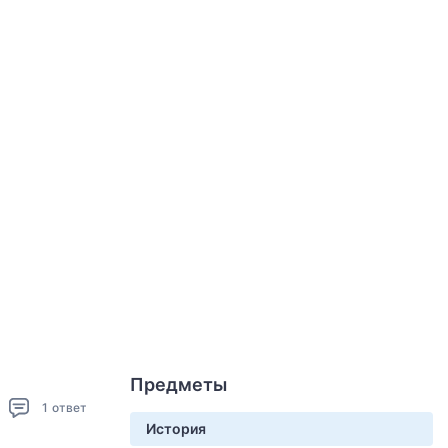
Предметы
1
ответ
История