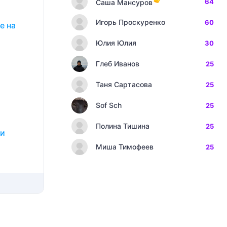
64
Саша Мансуров
Игорь Проскуренко
60
е на
Юлия Юлия
30
Глеб Иванов
25
Таня Сартасова
25
Sof Sch
25
Полина Тишина
25
ни
Миша Тимофеев
25