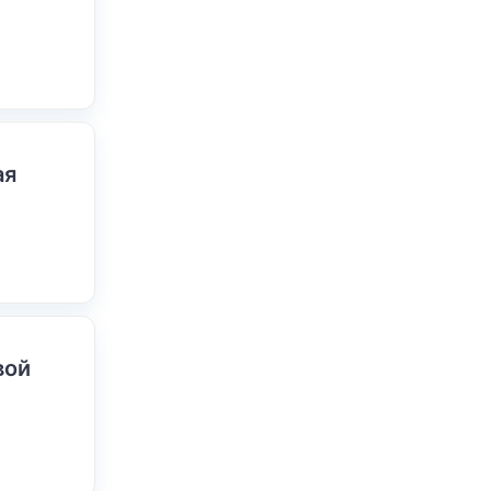
ая
вой