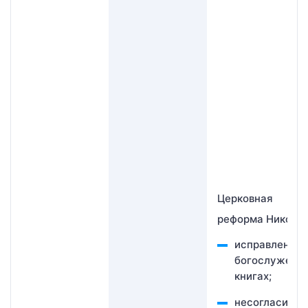
Церковная
реформа Никона:
исправления 
богослужебн
книгах;
несогласие