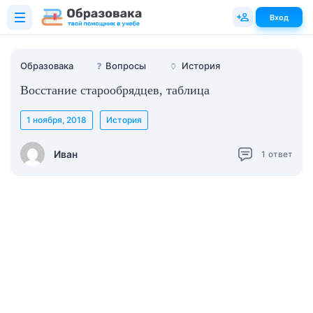
Вход
Образовака
❓
Вопросы
🏺
История
Восстание старообрядцев, таблица
1 ноября, 2018
История
Иван
1
ответ