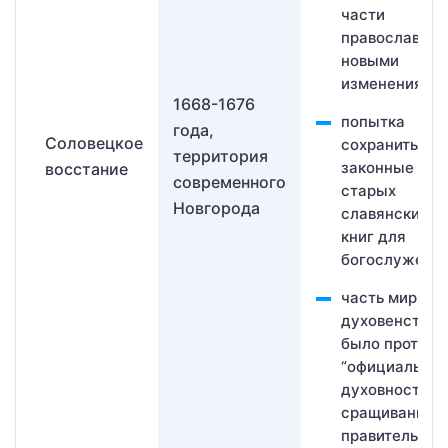
части
православных
новыми
изменениями;
1668-1676
попытка
года,
Соловецкое
сохранить
территория
законные пра
восстание
современного
старых
Новгорода
славянских
книг для
богослужения
часть мирян и
духовенства
было против
“официальной
духовности,
сращивания
правительств