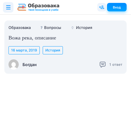
Вход
Образовака
❓
Вопросы
🏺
История
Вожа река, описание
16 марта, 2019
История
Богдан
1
ответ